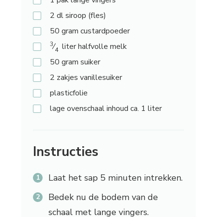
2
dl siroop (fles)
50
gram custardpoeder
3
⁄
liter halfvolle melk
4
50
gram suiker
2
zakjes vanillesuiker
plasticfolie
lage
ovenschaal inhoud ca. 1 liter
Instructies
Laat het sap 5 minuten intrekken.
Bedek nu de bodem van de
schaal met lange vingers.