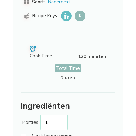
Nagerecht
Soort:
K
Recipe Keys:
Cook Time
120 minuten
Total Time
2 uren
Ingrediënten
Porties
1
pak lange vingers