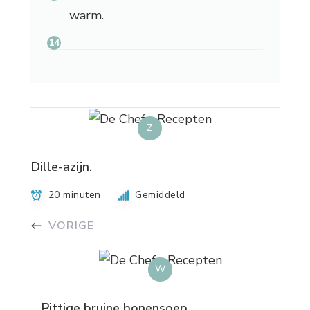
warm.
Z
Dille-azijn.
20 minuten
Gemiddeld
VORIGE
W
Pittige bruine bonensoep