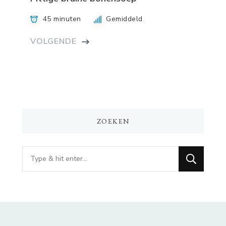
45 minuten
Gemiddeld
VOLGENDE
ZOEKEN
Op
zoek
naar
iets?