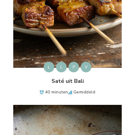
L
L
P
V
Saté uit Bali
40 minuten
Gemiddeld