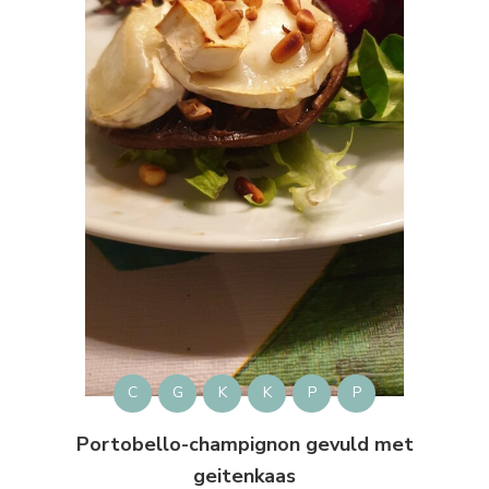
C
G
K
K
P
P
Portobello-champignon gevuld met
geitenkaas