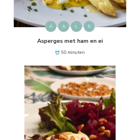
A
A
L
S
Asperges met ham en ei
50 minuten