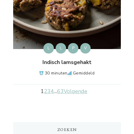
L
L
P
V
Indisch lamsgehakt
30 minuten
Gemiddeld
1
2
3
4
…
63
Volgende
ZOEKEN