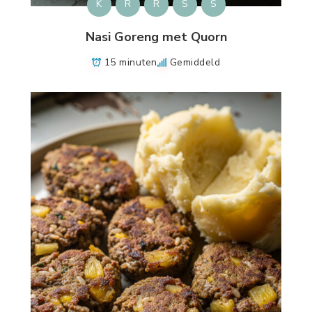
K
R
R
S
S
Nasi Goreng met Quorn
15 minuten
Gemiddeld