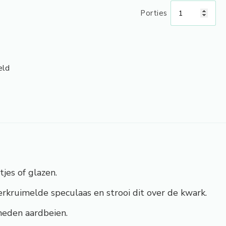
Porties
eld
jes of glazen.
kruimelde speculaas en strooi dit over de kwark.
neden aardbeien.