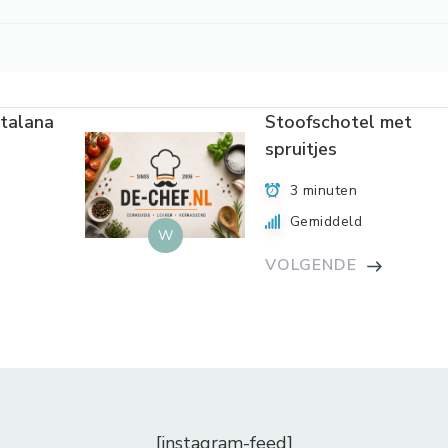
talana
Stoofschotel met
spruitjes
3 minuten
Gemiddeld
W
VOLGENDE
[instagram-feed]