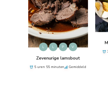
M
L
L
P
V
Zevenurige lamsbout
5 uren 55 minuten
Gemiddeld