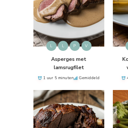
L
L
P
V
Asperges met
K
lamsrugfilet
1 uur 5 minuten
Gemiddeld