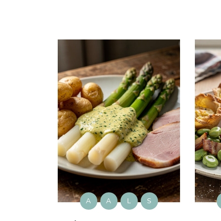
A
A
L
S