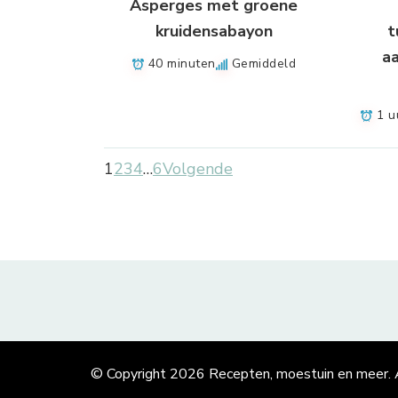
Asperges met groene
kruidensabayon
t
a
40 minuten
Gemiddeld
1 u
1
2
3
4
…
6
Volgende
© Copyright 2026
Recepten, moestuin en meer
.