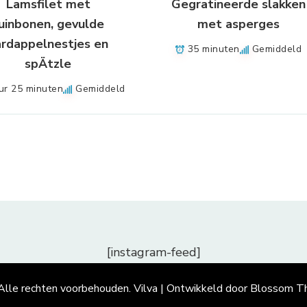
Lamsfilet met
Gegratineerde slakken
uinbonen, gevulde
met asperges
ardappelnestjes en
35 minuten
Gemiddeld
spÄtzle
ur 25 minuten
Gemiddeld
[instagram-feed]
 Alle rechten voorbehouden.
Vilva | Ontwikkeld door
Blossom T