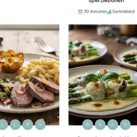
sperziebonen
30 minuten
Gemiddeld
L
L
P
V
A
A
L
S