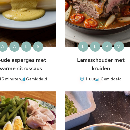
A
A
L
S
L
L
P
V
oude asperges met
Lamsschouder met
warme citrussaus
kruiden
45 minuten
Gemiddeld
1 uur
Gemiddeld