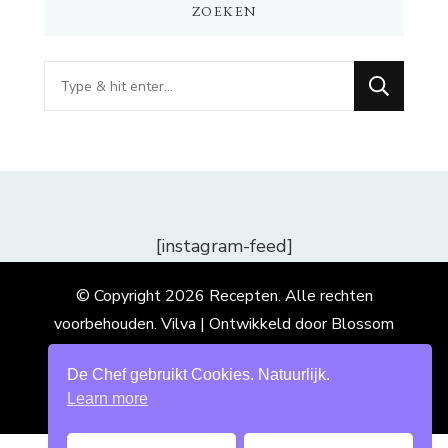
ZOEKEN
Op
zoek
naar
iets?
[instagram-feed]
© Copyright 2026
Recepten
. Alle rechten
voorbehouden.
Vilva | Ontwikkeld door
Blossom
Themes
. Mogelijk gemaakt door
WordPress
.
De Chef gebruikt Cookies. Natuurlijk.
Learn more