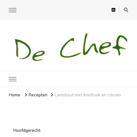
Recepten
Recepten, moestuin en meer
Home
Recepten
Lamsbout met knoflook en citroen
Hoofdgerecht