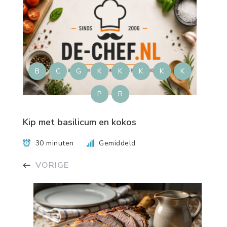
B
C
G
K
K
K
K
K
P
R
Kip met basilicum en kokos
30 minuten
Gemiddeld
VORIGE