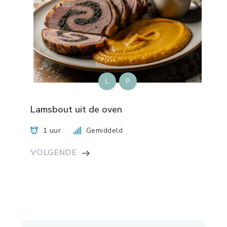
L
P
Lamsbout uit de oven
1 uur
Gemiddeld
VOLGENDE