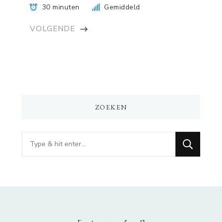
30 minuten
Gemiddeld
VOLGENDE
ZOEKEN
Op
zoek
naar
iets?