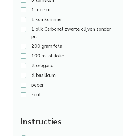
1
rode ui
1
komkommer
1
blik Carbonel zwarte olijven zonder
pit
200
gram feta
100
ml olijfolie
tl
oregano
tl
basilicum
peper
zout
Instructies