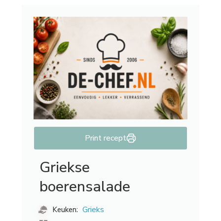
Print recept
Griekse
boerensalade
Grieks
Keuken: