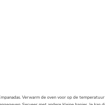
 Empanadas. Verwarm de oven voor op de temperatuur
ngegeven. Serveer met andere kleine hapjes. Je kan d