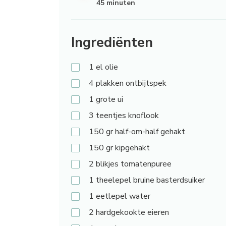
45 minuten
Ingrediënten
1
el olie
4
plakken ontbijtspek
1
grote ui
3
teentjes knoflook
150
gr half-om-half gehakt
150
gr kipgehakt
2
blikjes tomatenpuree
1
theelepel bruine basterdsuiker
1
eetlepel water
2
hardgekookte eieren