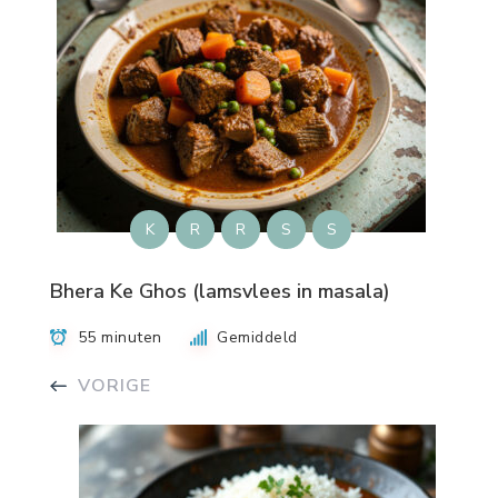
K
R
R
S
S
Bhera Ke Ghos (lamsvlees in masala)
55 minuten
Gemiddeld
VORIGE