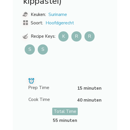
kippastei)
Suriname
Keuken:
Hoofdgerecht
Soort:
K
R
R
Recipe Keys:
S
S
Prep Time
15 minuten
Cook Time
40 minuten
Total Time
55 minuten