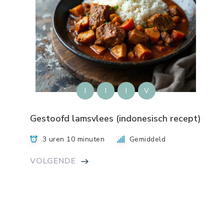
I
I
I
V
Gestoofd lamsvlees (indonesisch recept)
3 uren 10 minuten
Gemiddeld
VOLGENDE