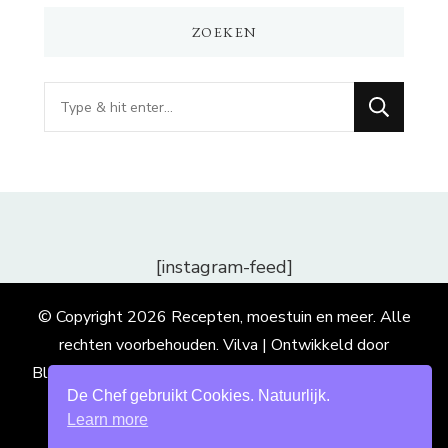
ZOEKEN
Op
zoek
naar
iets?
[instagram-feed]
© Copyright 2026
Recepten, moestuin en meer
. Alle
rechten voorbehouden.
Vilva | Ontwikkeld door
Blossom Themes
. Mogelijk gemaakt door
WordPress
.
De Chef gebruikt Cookies. Natuurlijk.
Learn more