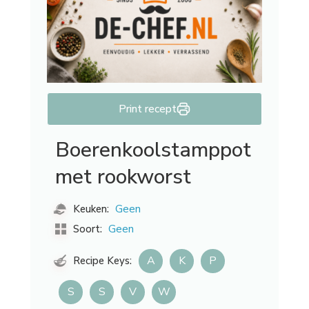
Print recept
Boerenkoolstamppot
met rookworst
Geen
Keuken:
Geen
Soort:
A
K
P
Recipe Keys:
S
S
V
W