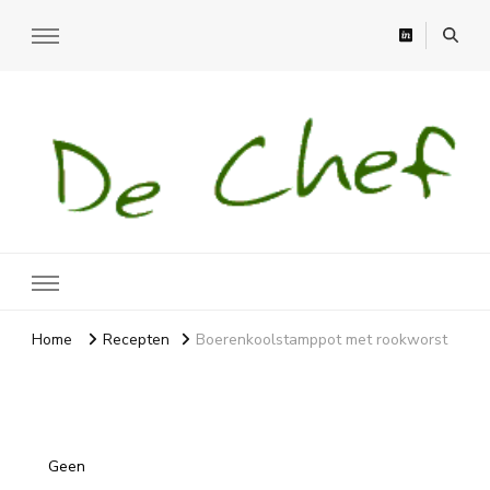
Recepten
Recepten, moestuin en meer
Home
Recepten
Boerenkoolstamppot met rookworst
Geen