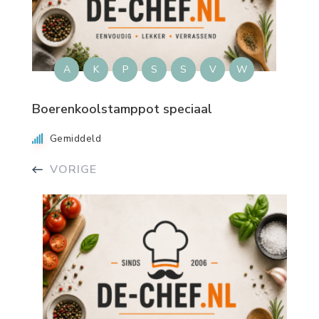
A
K
P
S
S
V
W
Boerenkoolstamppot speciaal
Gemiddeld
VORIGE