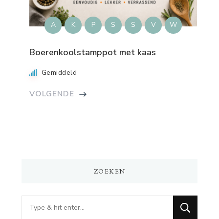
A
K
P
S
S
V
W
Boerenkoolstamppot met kaas
Gemiddeld
VOLGENDE
ZOEKEN
Op
zoek