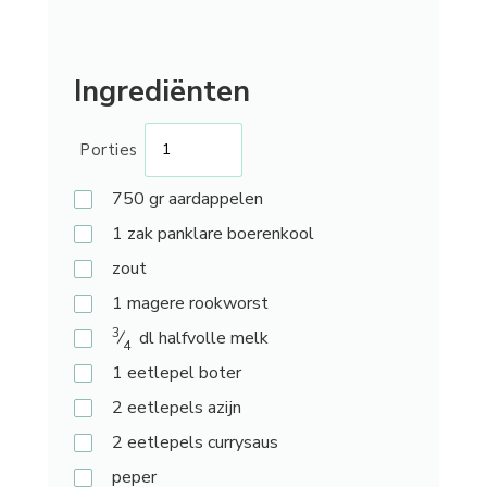
Ingrediënten
Porties
750
gr aardappelen
1
zak panklare boerenkool
zout
1
magere rookworst
3
⁄
dl halfvolle melk
4
1
eetlepel boter
2
eetlepels azijn
2
eetlepels currysaus
peper