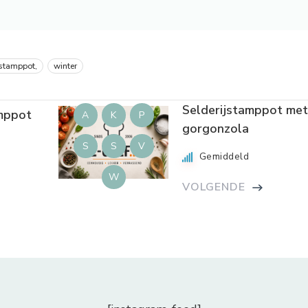
stamppot,
winter
Selderijstamppot me
amppot
A
K
P
gorgonzola
S
S
V
Gemiddeld
W
VOLGENDE