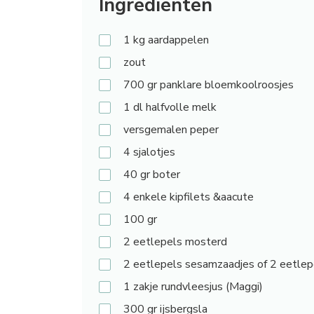
Ingrediënten
1
kg aardappelen
zout
700
gr panklare bloemkoolroosjes
1
dl halfvolle melk
versgemalen
peper
4
sjalotjes
40
gr boter
4
enkele kipfilets &aacute
100
gr
2
eetlepels mosterd
2
eetlepels sesamzaadjes of 2 eetlep
1
zakje rundvleesjus (Maggi)
300
gr ijsbergsla