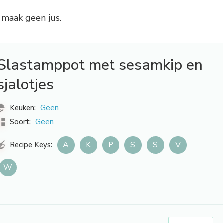
 maak geen jus.
Slastamppot met sesamkip en
sjalotjes
Geen
Keuken:
Geen
Soort:
A
K
P
S
S
V
Recipe Keys:
W