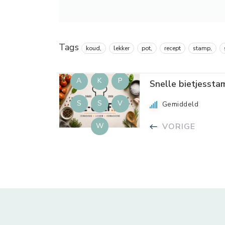
Tags
koud,
lekker
pot,
recept
stamp,
A
K
P
Snelle bietjesst
S
S
V
Gemiddeld
VORIGE
W