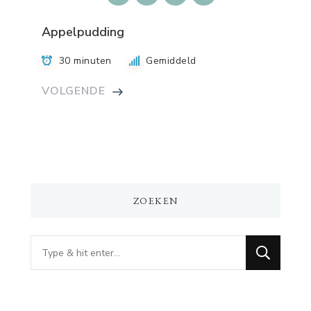
Appelpudding
30 minuten
Gemiddeld
VOLGENDE
ZOEKEN
Op
zoek
naar
iets?