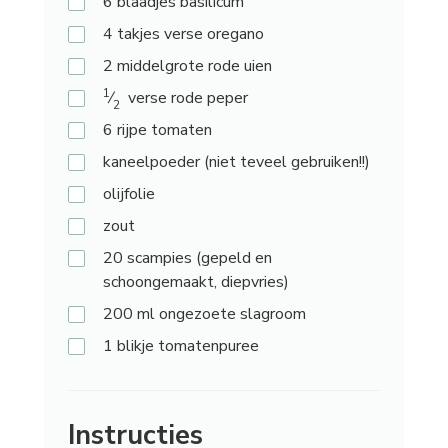
6
blaadjes basilicum
4
takjes verse oregano
2
middelgrote rode uien
1
⁄
verse rode peper
2
6
rijpe tomaten
kaneelpoeder
(niet teveel gebruiken!!)
olijfolie
zout
20
scampies (gepeld en
schoongemaakt, diepvries)
200
ml ongezoete slagroom
1
blikje tomatenpuree
Instructies