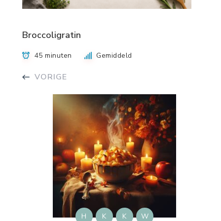
Broccoligratin
45 minuten
Gemiddeld
VORIGE
H
K
K
W