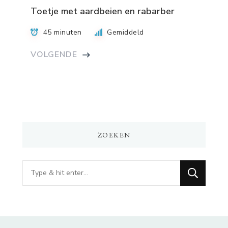
Toetje met aardbeien en rabarber
45 minuten
Gemiddeld
VOLGENDE
ZOEKEN
Op
zoek
naar
iets?