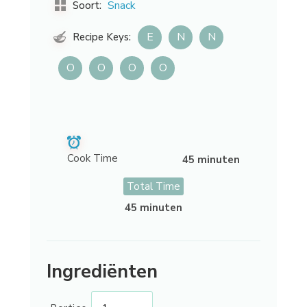
Snack
Soort:
E
N
N
Recipe Keys:
O
O
O
O
Cook Time
45 minuten
Total Time
45 minuten
Ingrediënten