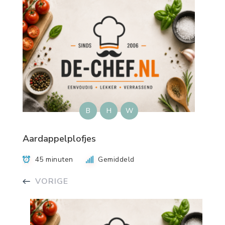
B
H
W
Aardappelplofjes
45 minuten
Gemiddeld
VORIGE