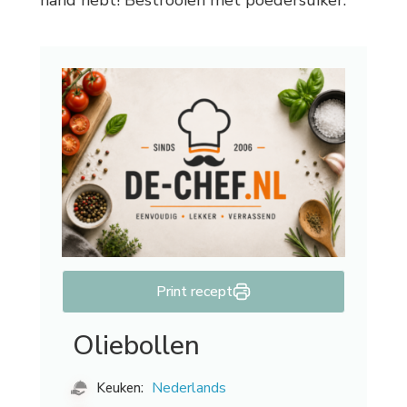
hand hebt! Bestrooien met poedersuiker.
Print recept
Oliebollen
Nederlands
Keuken: