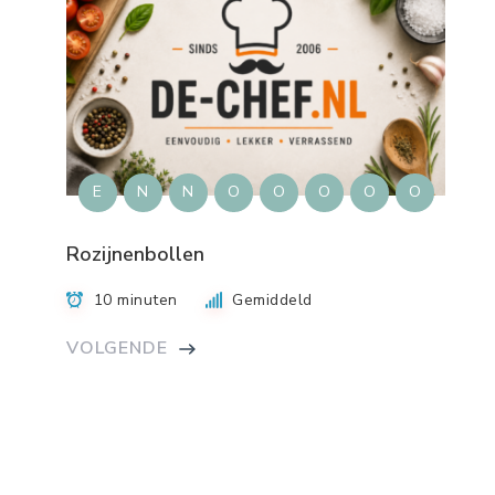
E
N
N
O
O
O
O
O
Rozijnenbollen
10 minuten
Gemiddeld
VOLGENDE