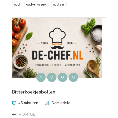
oud
oud-en-nieuw
oudjaar
N
O
O
O
Bitterkoekjesbollen
45 minuten
Gemiddeld
VORIGE