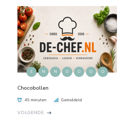
E
N
N
O
O
O
O
Chocobollen
45 minuten
Gemiddeld
VOLGENDE