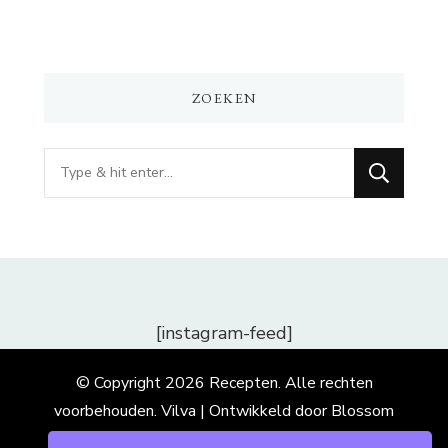
ZOEKEN
Op
zoek
naar
iets?
[instagram-feed]
© Copyright 2026
Recepten
. Alle rechten
voorbehouden.
Vilva | Ontwikkeld door
Blossom
Themes
. Mogelijk gemaakt door
WordPress
.