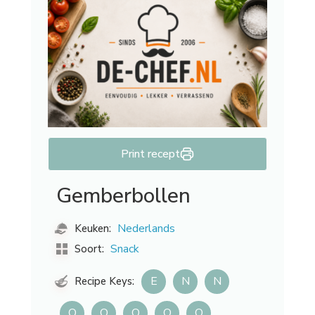
Print recept
Gemberbollen
Nederlands
Keuken:
Snack
Soort:
E
N
N
Recipe Keys:
O
O
O
O
O