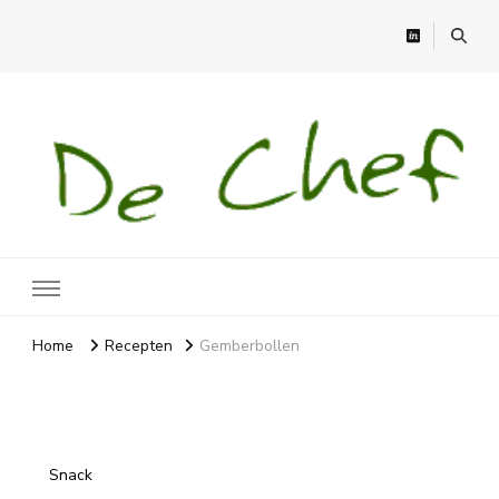
Recepten
Recepten, moestuin en meer
Home
Recepten
Gemberbollen
Snack