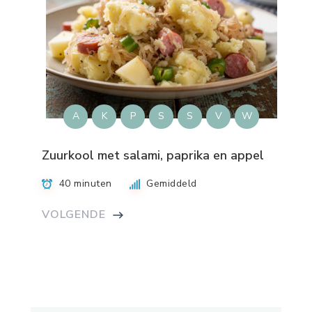
A
K
P
S
S
V
W
Zuurkool met salami, paprika en appel
40 minuten
Gemiddeld
VOLGENDE