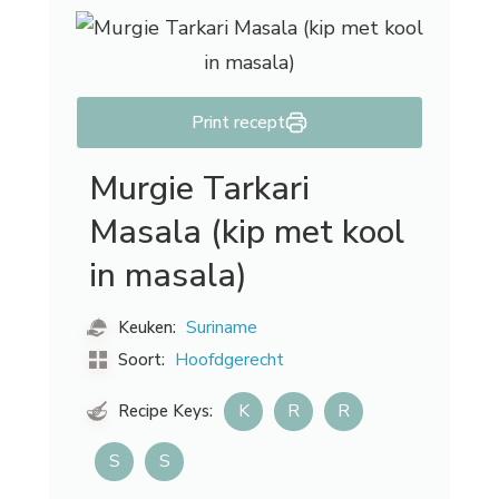
Print recept
Murgie Tarkari
Masala (kip met kool
in masala)
Suriname
Keuken:
Hoofdgerecht
Soort:
K
R
R
Recipe Keys:
S
S