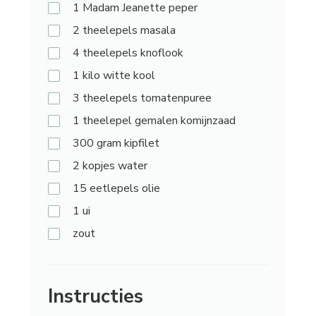
1
Madam Jeanette peper
2 theelepels
masala
4 theelepels
knoflook
1 kilo
witte kool
3 theelepels
tomatenpuree
1 theelepel
gemalen komijnzaad
300 gram
kipfilet
2 kopjes
water
15 eetlepels
olie
1
ui
zout
Instructies