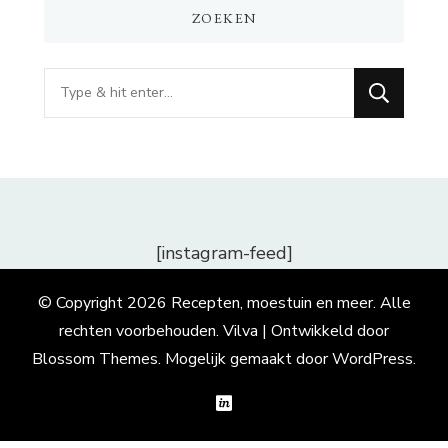
ZOEKEN
Op
zoek
naar
iets?
[instagram-feed]
© Copyright 2026
Recepten, moestuin en meer
. Alle
rechten voorbehouden.
Vilva | Ontwikkeld door
Blossom Themes
. Mogelijk gemaakt door
WordPress
.