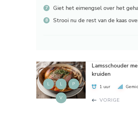
Giet het eimengsel over het geh
Strooi nu de rest van de kaas ove
Lamsschouder me
kruiden
L
L
P
1 uur
Gemid
V
VORIGE