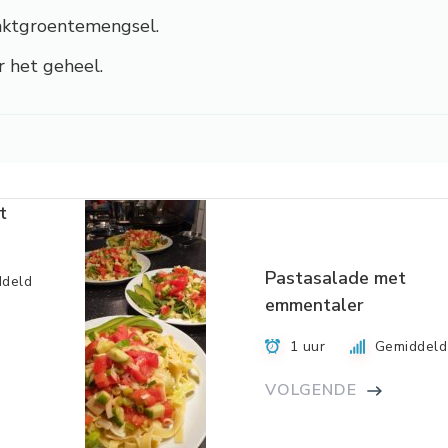
aktgroentemengsel.
r het geheel.
t
Pastasalade met
deld
emmentaler
1 uur
Gemiddeld
VOLGENDE