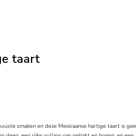
e taart
buuste smaken en deze Mexicaanse hartige taart is ge
ig deeg, een rijke vulling van gehakt en bonen, en een