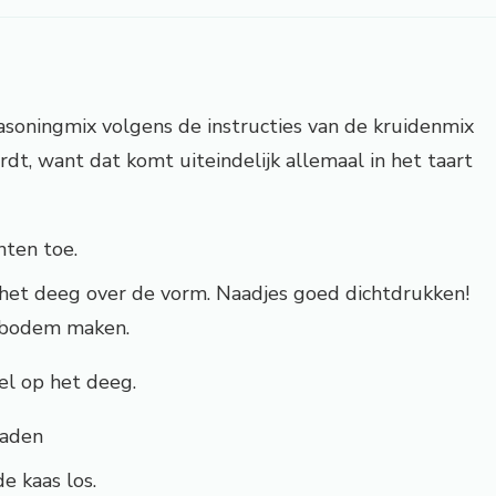
soningmix volgens de instructies van de kruidenmix
rdt, want dat komt uiteindelijk allemaal in het taart
ten toe.
 het deeg over de vorm. Naadjes goed dichtdrukken!
e bodem maken.
l op het deeg.
raden
e kaas los.