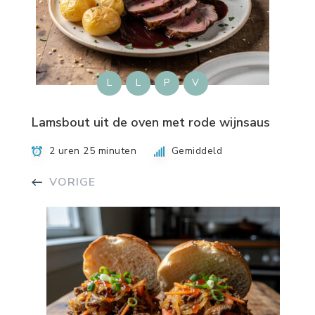
L
L
P
V
Lamsbout uit de oven met rode wijnsaus
2 uren 25 minuten
Gemiddeld
VORIGE