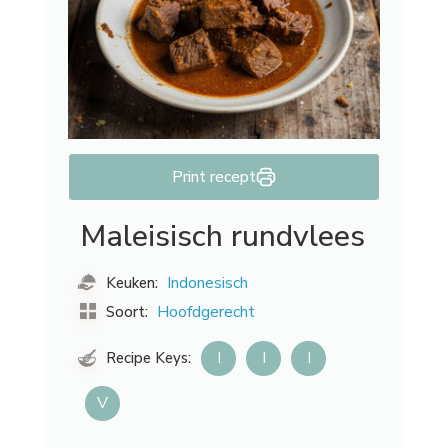
Print recept
Maleisisch rundvlees
Indonesisch
Keuken:
Hoofdgerecht
Soort:
I
I
I
Recipe Keys:
V