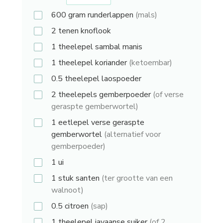
600 gram
runderlappen
(mals)
2 tenen
knoflook
1 theelepel
sambal manis
1 theelepel
koriander
(ketoembar)
0.5 theelepel
laospoeder
2 theelepels
gemberpoeder
(of verse
geraspte gemberwortel)
1 eetlepel
verse geraspte
gemberwortel
(alternatief voor
gemberpoeder)
1
ui
1 stuk
santen
(ter grootte van een
walnoot)
0.5
citroen
(sap)
1 theelepel
javaanse suiker
(of 2