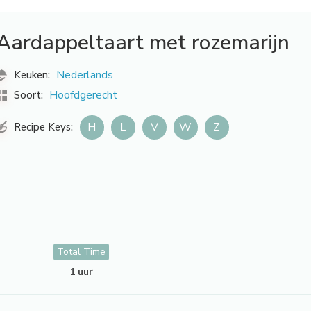
Aardappeltaart met rozemarijn
Nederlands
Keuken:
Hoofdgerecht
Soort:
H
L
V
W
Z
Recipe Keys:
Total Time
1 uur