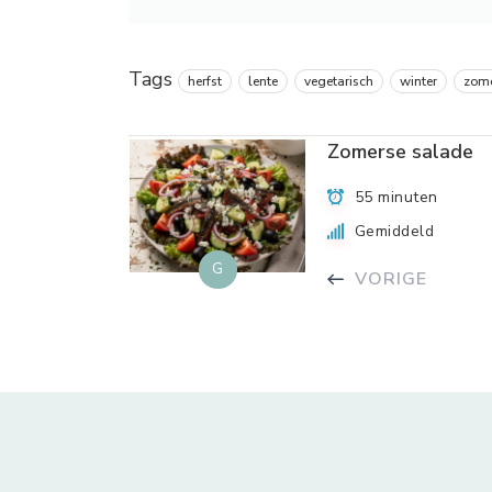
Tags
herfst
lente
vegetarisch
winter
zom
Zomerse salade
55 minuten
Gemiddeld
G
VORIGE