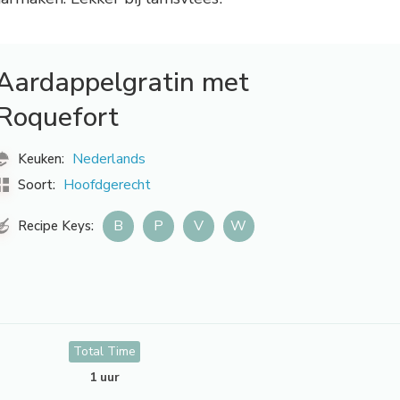
Aardappelgratin met
Roquefort
Nederlands
Keuken:
Hoofdgerecht
Soort:
B
P
V
W
Recipe Keys:
Total Time
1 uur