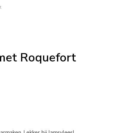
t
met Roquefort
aarmaken. Lekker bij lamsvlees!