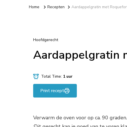
Home
Recepten
Aardappelgratin met Roquefor
Hoofdgerecht
Aardappelgratin 
Total Time:
1 uur
Print recept
Verwarm de oven voor op ca. 90 graden.
;Dit gerecht kan je goed van te voren kl