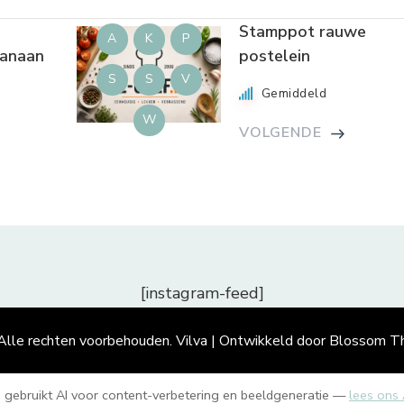
Stamppot rauwe
A
K
P
banaan
postelein
S
S
V
Gemiddeld
W
VOLGENDE
[instagram-feed]
 Alle rechten voorbehouden.
Vilva | Ontwikkeld door
Blossom T
e gebruikt AI voor content-verbetering en beeldgeneratie —
lees ons 