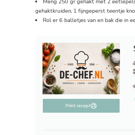
Meng 250 gr gehakt met 2 eetlepels 
gehaktkruiden, 1 fijngeperst teentje kn
Rol er 6 balletjes van en bak die in 
Print recept