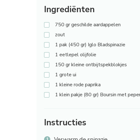
Ingrediënten
750
gr geschilde aardappelen
zout
1
pak (450 gr) Iglo Bladspinazie
1
eetlepel olijfolie
150
gr kleine ontbijtspekblokjes
1
grote ui
1
kleine rode paprika
1
klein pakje (80 gr) Boursin met pepe
Instructies
Verwarm de spinazie.