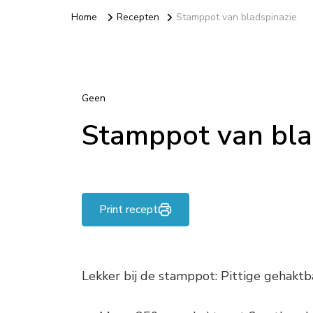
Home
Recepten
Stamppot van bladspinazie
Geen
Stamppot van bla
Print recept
Lekker bij de stamppot: Pittige gehaktb