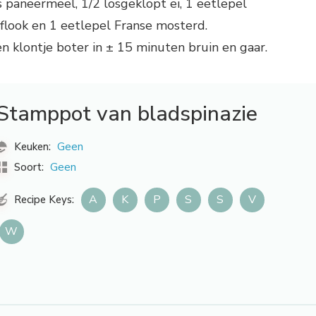
paneermeel, 1/2 losgeklopt ei, 1 eetlepel
oflook en 1 eetlepel Franse mosterd.
een klontje boter in ± 15 minuten bruin en gaar.
Stamppot van bladspinazie
Geen
Keuken:
Geen
Soort:
A
K
P
S
S
V
Recipe Keys:
W