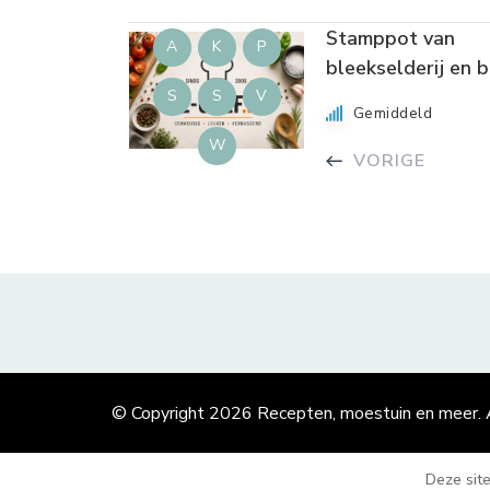
Stamppot van
A
K
P
bleekselderij en 
S
S
V
Gemiddeld
W
VORIGE
© Copyright 2026
Recepten, moestuin en meer
.
Deze sit