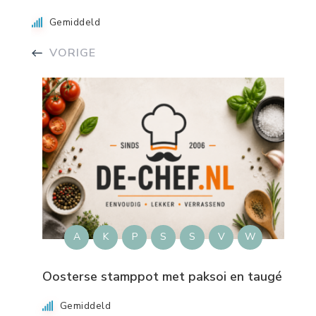
Gemiddeld
VORIGE
A
K
P
S
S
V
W
Oosterse stamppot met paksoi en taugé
Gemiddeld