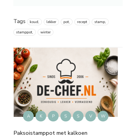
Tags
koud,
lekker
pot,
recept
stamp,
stamppot,
winter
A
K
P
S
S
V
W
Paksoistamppot met kalkoen