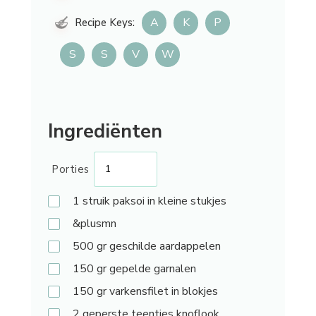
A
K
P
Recipe Keys:
S
S
V
W
Ingrediënten
Porties
1
struik paksoi in kleine stukjes
&plusmn
500
gr geschilde aardappelen
150
gr gepelde garnalen
150
gr varkensfilet in blokjes
2
geperste teentjes knoflook