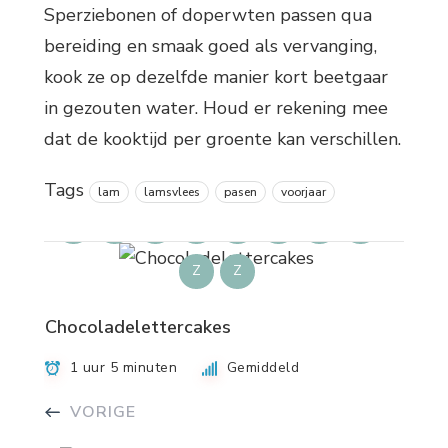
Sperziebonen of doperwten passen qua
bereiding en smaak goed als vervanging,
kook ze op dezelfde manier kort beetgaar
in gezouten water. Houd er rekening mee
dat de kooktijd per groente kan verschillen.
Tags
lam
lamsvlees
pasen
voorjaar
K
N
P
R
R
R
S
S
Z
Z
Chocoladelettercakes
1 uur 5 minuten
Gemiddeld
VORIGE