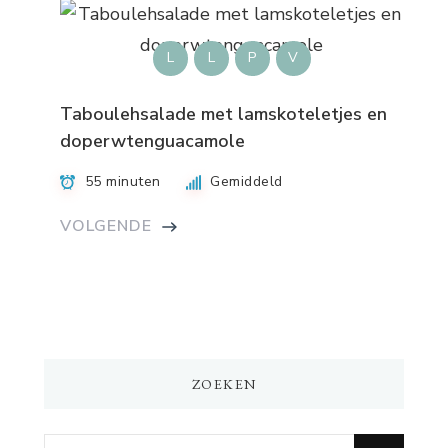
L
L
P
V
Taboulehsalade met lamskoteletjes en
doperwtenguacamole
55 minuten
Gemiddeld
VOLGENDE
ZOEKEN
Op