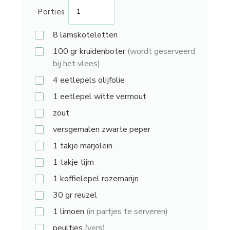
Porties
8
lamskoteletten
100 gr
kruidenboter
(wordt geserveerd
bij het vlees)
4 eetlepels
olijfolie
1 eetlepel
witte vermout
zout
versgemalen zwarte peper
1 takje
marjolein
1 takje
tijm
1 koffielepel
rozemarijn
30 gr
reuzel
1
limoen
(in partjes te serveren)
peultjes
(vers)