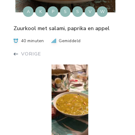
A
K
P
S
S
V
W
Zuurkool met salami, paprika en appel
40 minuten
Gemiddeld
VORIGE