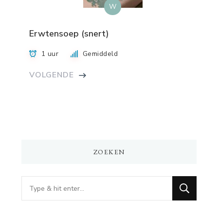
W
Erwtensoep (snert)
1 uur
Gemiddeld
VOLGENDE
ZOEKEN
Op
zoek
naar