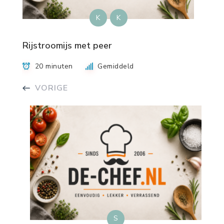
K
K
Rijstroomijs met peer
20 minuten
Gemiddeld
VORIGE
S