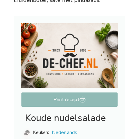
kruidenboter, sate met pindasaus.
Print recept
Koude nudelsalade
Nederlands
Keuken: