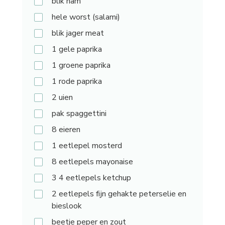
blik
ham
hele
worst (salami)
blik
jager meat
1
gele paprika
1
groene paprika
1
rode paprika
2
uien
pak
spaggettini
8
eieren
1
eetlepel mosterd
8
eetlepels mayonaise
3
4 eetlepels ketchup
2
eetlepels fijn gehakte peterselie en
bieslook
beetje
peper en zout