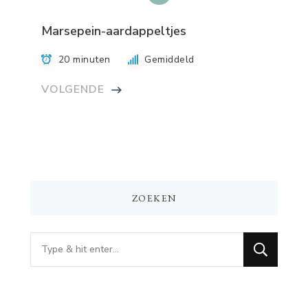
Marsepein-aardappeltjes
20 minuten
Gemiddeld
VOLGENDE
ZOEKEN
Op
zoek
naar
iets?