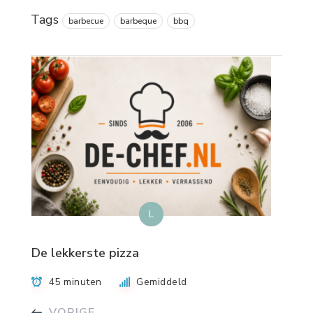
Tags
barbecue
barbeque
bbq
L
De lekkerste pizza
45 minuten
Gemiddeld
VORIGE