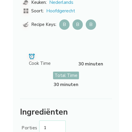
Nederlands
Keuken:
Hoofdgerecht
Soort:
B
B
B
Recipe Keys:
Cook Time
30 minuten
Total Time
30 minuten
Ingrediënten
Porties