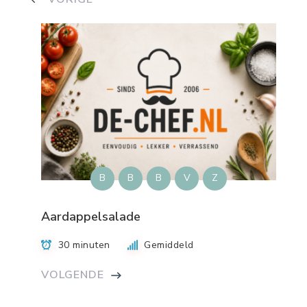
B
B
B
V
Z
Aardappelsalade
30 minuten
Gemiddeld
VOLGENDE