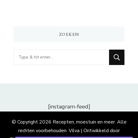
ZOEKEN
Op
zoek
naar
iets?
[instagram-feed]
© Copyright 2026
Recepten, moestuin en meer
. Alle
rechten voorbehouden.
Vilva | Ontwikkeld door