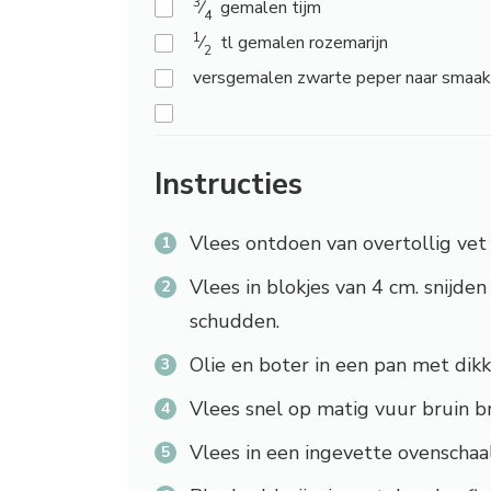
3
⁄
gemalen tijm
4
1
⁄
tl gemalen rozemarijn
2
versgemalen
zwarte peper naar smaak
Instructies
Vlees ontdoen van overtollig vet
Vlees in blokjes van 4 cm. snijde
schudden.
Olie en boter in een pan met dik
Vlees snel op matig vuur bruin br
Vlees in een ingevette ovenschaal