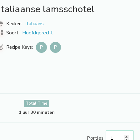
Italiaanse lamsschotel
Italiaans
Keuken:
Hoofdgerecht
Soort:
P
P
Recipe Keys:
Total Time
1 uur 30 minuten
Porties