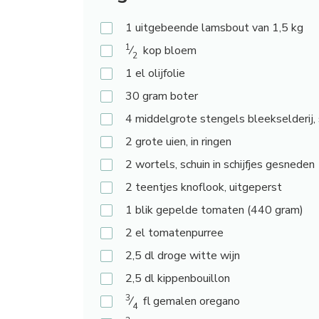
1
uitgebeende lamsbout van 1,5 kg
1
⁄
kop bloem
2
1
el olijfolie
30
gram boter
4
middelgrote stengels bleekselderij, s
2
grote uien, in ringen
2
wortels, schuin in schijfjes gesneden
2
teentjes knoflook, uitgeperst
1
blik gepelde tomaten (440 gram)
2
el tomatenpurree
2,5
dl droge witte wijn
2,5
dl kippenbouillon
3
⁄
fl gemalen oregano
4