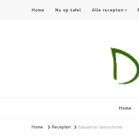
Home
Nu op tafel
Alle recepten
Recepten
Recepten, moestuin en meer
Home
Home
Recepten
Italiaanse lamsschotel