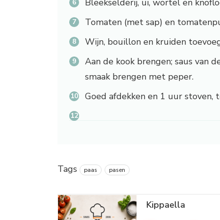
Bleekselderij, ui, wortel en knof
Tomaten (met sap) en tomatenpu
Wijn, bouillon en kruiden toevoe
Aan de kook brengen; saus van d
smaak brengen met peper.
Goed afdekken en 1 uur stoven, to
Tags
paas
pasen
Kippaella