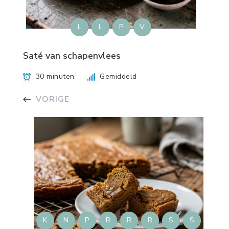
L
L
P
V
Saté van schapenvlees
30 minuten
Gemiddeld
VORIGE
K
N
P
R
R
R
S
S