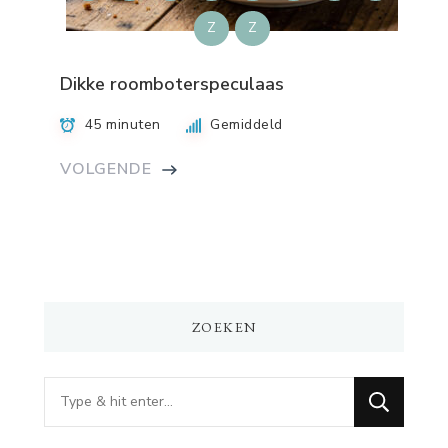
Z
Z
Dikke roomboterspeculaas
45 minuten
Gemiddeld
VOLGENDE
ZOEKEN
Op
zoek