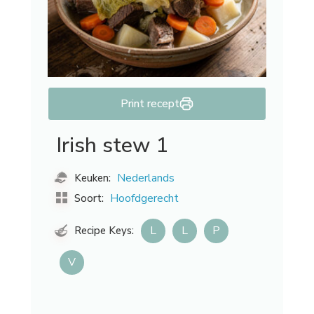
Print recept
Irish stew 1
Nederlands
Keuken:
Hoofdgerecht
Soort:
L
L
P
Recipe Keys:
V