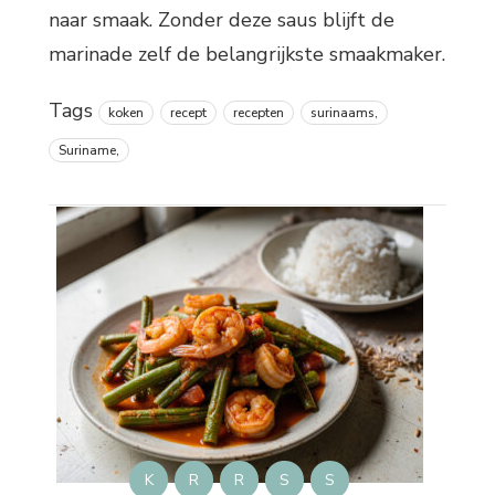
naar smaak. Zonder deze saus blijft de
marinade zelf de belangrijkste smaakmaker.
Tags
koken
recept
recepten
surinaams,
Suriname,
K
R
R
S
S