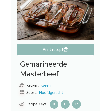
Print recept
Gemarineerde
Masterbeef
Geen
Keuken:
Hoofdgerecht
Soort:
K
R
R
Recipe Keys: