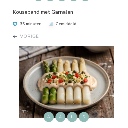
Kouseband met Garnalen
35 minuten
Gemiddeld
VORIGE
A
A
L
S