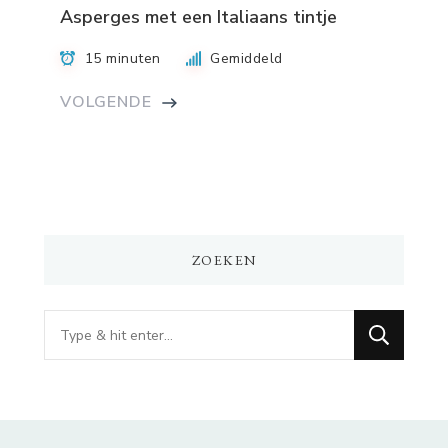
Asperges met een Italiaans tintje
15 minuten
Gemiddeld
VOLGENDE
ZOEKEN
Op
zoek
naar
iets?