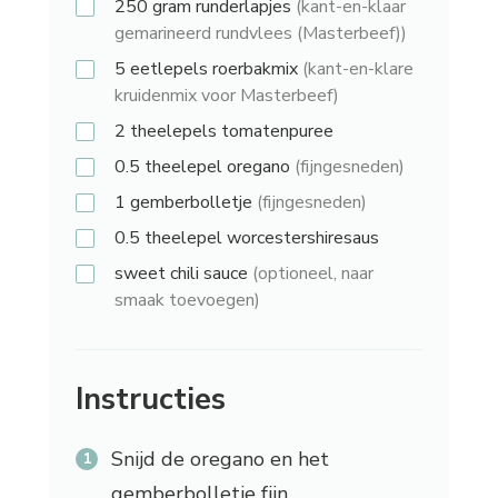
250 gram
runderlapjes
(kant-en-klaar
gemarineerd rundvlees (Masterbeef))
5 eetlepels
roerbakmix
(kant-en-klare
kruidenmix voor Masterbeef)
2 theelepels
tomatenpuree
0.5 theelepel
oregano
(fijngesneden)
1
gemberbolletje
(fijngesneden)
0.5 theelepel
worcestershiresaus
sweet chili sauce
(optioneel, naar
smaak toevoegen)
Instructies
Snijd de oregano en het
gemberbolletje fijn.