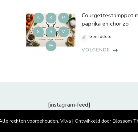
Courgettestamppot 
A
K
P
paprika en chorizo
S
S
V
Gemiddeld
W
VOLGENDE
[instagram-feed]
 Alle rechten voorbehouden.
Vilva | Ontwikkeld door
Blossom T