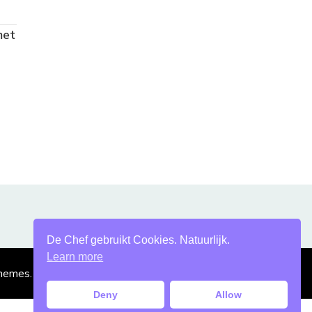
met
De Chef gebruikt Cookies. Natuurlijk.
Learn more
hemes
. Mogelijk gemaakt door
WordPress
.
Deny
Allow