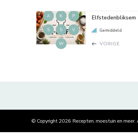
A
K
P
Elfstedenbliksem
S
S
V
Gemiddeld
VORIGE
W
© Copyright 2026
Recepten, moestuin en meer
.