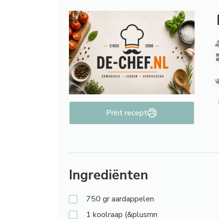
Print recept
Ingrediënten
750
gr aardappelen
1
koolraap (&plusmn