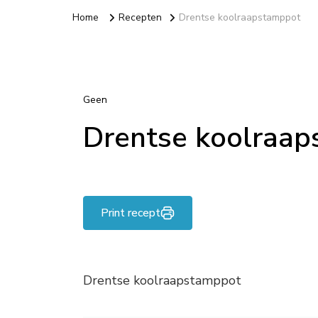
Home
Recepten
Drentse koolraapstamppot
Geen
Drentse koolraa
Print recept
Drentse koolraapstamppot