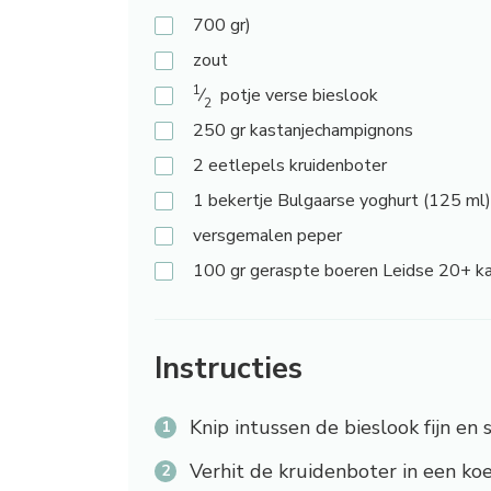
700
gr)
zout
1
⁄
potje verse bieslook
2
250
gr kastanjechampignons
2
eetlepels kruidenboter
1
bekertje Bulgaarse yoghurt (125 ml)
versgemalen
peper
100
gr geraspte boeren Leidse 20+ k
Instructies
Knip intussen de bieslook fijn en 
Verhit de kruidenboter in een k