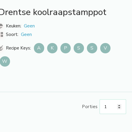
Drentse koolraapstamppot
Geen
Keuken:
Geen
Soort:
A
K
P
S
S
V
Recipe Keys:
W
Porties