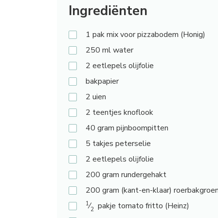
Ingrediënten
1
pak mix voor pizzabodem (Honig)
250
ml water
2
eetlepels olijfolie
bakpapier
2
uien
2
teentjes knoflook
40
gram pijnboompitten
5
takjes peterselie
2
eetlepels olijfolie
200
gram rundergehakt
200
gram (kant-en-klaar) roerbakgroe
1
⁄
pakje tomato fritto (Heinz)
2