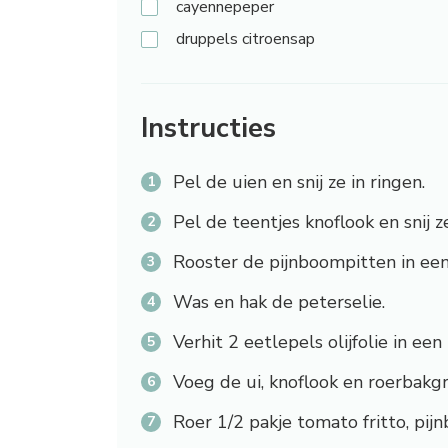
cayennepeper
druppels
citroensap
Instructies
Pel de uien en snij ze in ringen.
Pel de teentjes knoflook en snij ze
Rooster de pijnboompitten in ee
Was en hak de peterselie.
Verhit 2 eetlepels olijfolie in ee
Voeg de ui, knoflook en roerbakg
Roer 1/2 pakje tomato fritto, pij