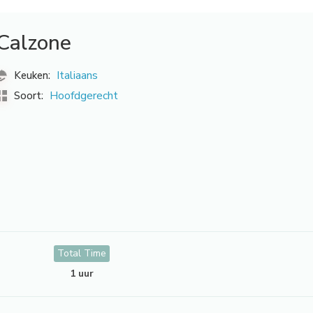
Calzone
Italiaans
Keuken:
Hoofdgerecht
Soort:
Total Time
1 uur