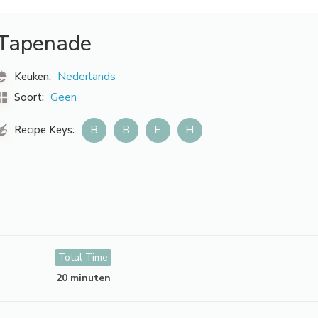
Tapenade
Nederlands
Keuken:
Geen
Soort:
B
B
E
H
Recipe Keys:
Total Time
20 minuten