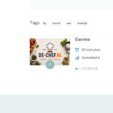
Tags
bij
borrel
een
heerlijk
Eiermie
30 minuten
Gemiddeld
V
VORIGE