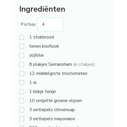
Ingrediënten
Porties
1
stokbrood
tenen
knoflook
olijfolie
8 plakjes
Serranoham
(in stukjes)
12
middelgrote trostomaten
1
ei
1 blikje
tonijn
10
ontpitte groene olijven
3 eetlepels
citroensap
3 eetlepels
mayonaise