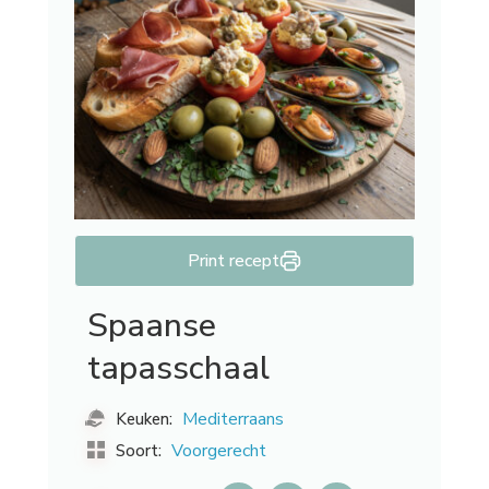
Print recept
Spaanse
tapasschaal
Mediterraans
Keuken:
Voorgerecht
Soort: