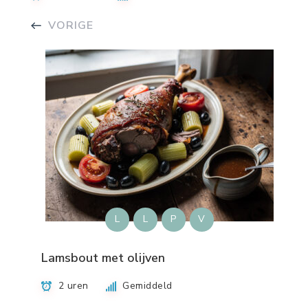
VORIGE
L
L
P
V
Lamsbout met olijven
2 uren
Gemiddeld