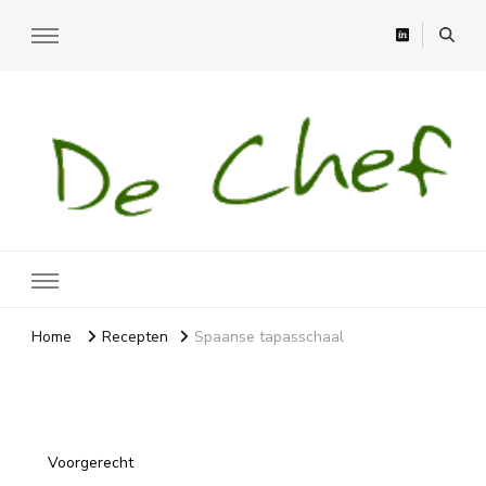
Recepten
Recepten, moestuin en meer
Home
Recepten
Spaanse tapasschaal
Voorgerecht