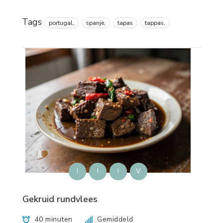
Tags
portugal,
spanje,
tapas
tappas,
I
I
I
V
Gekruid rundvlees
40 minuten
Gemiddeld