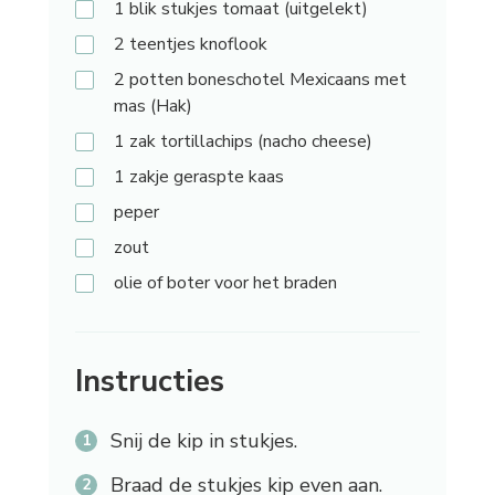
1
blik stukjes tomaat (uitgelekt)
2
teentjes knoflook
2
potten boneschotel Mexicaans met
mas (Hak)
1
zak tortillachips (nacho cheese)
1
zakje geraspte kaas
peper
zout
olie
of boter voor het braden
Instructies
Snij de kip in stukjes.
Braad de stukjes kip even aan.