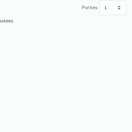
Porties
msvlees