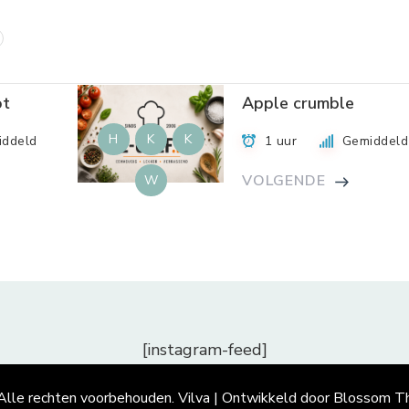
ot
Apple crumble
H
K
K
iddeld
1 uur
Gemiddeld
VOLGENDE
W
[instagram-feed]
 Alle rechten voorbehouden.
Vilva | Ontwikkeld door
Blossom T