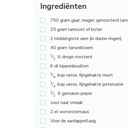
Ingrediënten
750
gram gaar, mager, geroosterd la
25
gram lamsvet of boter
2
middelgrote uien (in dunne ringen)
40
gram tarwebloem
1
⁄
tl droge mosterd
2
6
dl kippenbouillon
1
⁄
kop verse, fijngehakte munt
4
1
⁄
kop verse, fijngehakte peterselie
4
1
⁄
tl gemalen peper
2
zout
naar smaak
2
el worcestersaus
Voor
de aardappellaag: