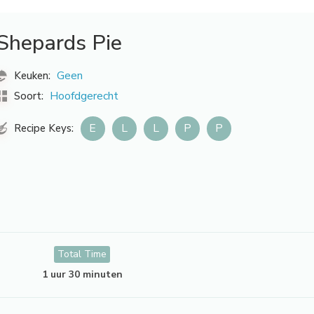
Shepards Pie
Geen
Keuken:
Hoofdgerecht
Soort:
E
L
L
P
P
Recipe Keys:
Total Time
1 uur 30 minuten