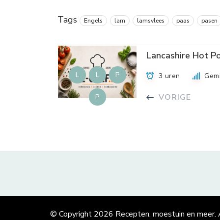
Tags
Engels
lam
lamsvlees
paas
pasen
Lancashire Hot P
L
L
P
3 uren
Gem
VORIGE
P
© Copyright 2026
Recepten, moestuin en meer
.