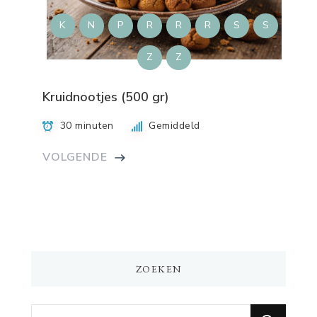
K
N
P
R
R
R
S
S
Z
Z
Kruidnootjes (500 gr)
30 minuten
Gemiddeld
VOLGENDE
ZOEKEN
Op