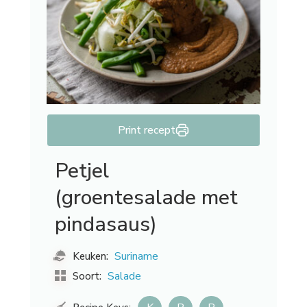
Print recept
Petjel
(groentesalade met
pindasaus)
Suriname
Keuken:
Salade
Soort: