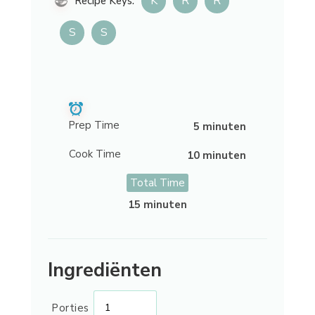
K
R
R
Recipe Keys:
S
S
Prep Time
5 minuten
Cook Time
10 minuten
Total Time
15 minuten
Ingrediënten
Porties