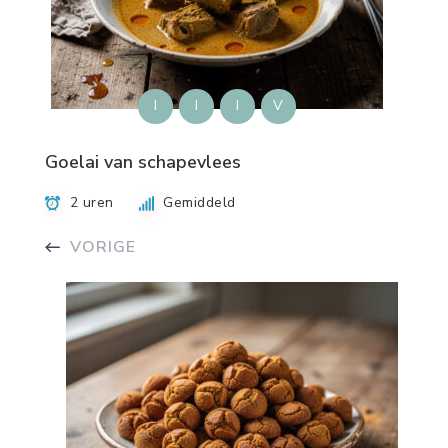
I
I
I
V
Goelai van schapevlees
2 uren
Gemiddeld
VORIGE