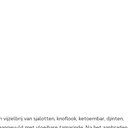
ijzelbrij van sjalotten, knoflook, ketoembar, djinten,
, aangevuld met vloeibare tamarinde. Na het aanbraden