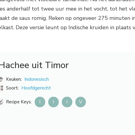
s anderhalf tot twee uur mee in het vocht, tot het vl
maakt de saus romig. Reken op ongeveer 275 minuten i
oelkast. Deze versie leunt op Indische kruiden in plaats 
Hachee uit Timor
Indonesisch
Keuken:
Hoofdgerecht
Soort:
I
I
I
V
Recipe Keys: