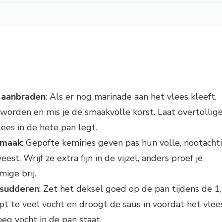
 aanbraden
: Als er nog marinade aan het vlees kleeft,
 worden en mis je de smaakvolle korst. Laat overtollig
lees in de hete pan legt.
smaak
: Gepofte kemiries geven pas hun volle, nootacht
est. Wrijf ze extra fijn in de vijzel, anders proef je
mige brij.
 sudderen
: Zet het deksel goed op de pan tijdens de 1
t te veel vocht en droogt de saus in voordat het vlee
noeg vocht in de pan staat.