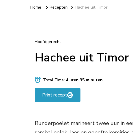
Home
Recepten
Hachee uit Timor
Hoofdgerecht
Hachee uit Timor
Total Time:
4 uren 35 minuten
Print recept
Runderpoelet marineert twee uur in een v
sambal oelek, laos en gepofte kemiries