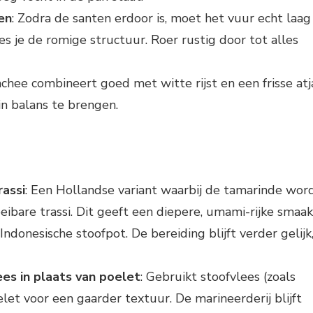
en
: Zodra de santen erdoor is, moet het vuur echt laag
ies je de romige structuur. Roer rustig door tot alles
achee combineert goed met witte rijst en een frisse atj
in balans te brengen.
rassi
: Een Hollandse variant waarbij de tamarinde wor
ibare trassi. Dit geeft een diepere, umami-rijke smaak
 Indonesische stoofpot. De bereiding blijft verder gelijk
es in plaats van poelet
: Gebruikt stoofvlees (zoals
let voor een gaarder textuur. De marineerderij blijft