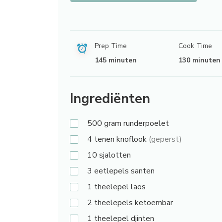
Prep Time
Cook Time
145 minuten
130 minuten
Ingrediënten
500 gram
runderpoelet
4 tenen
knoflook
(geperst)
10
sjalotten
3 eetlepels
santen
1 theelepel
laos
2 theelepels
ketoembar
1 theelepel
djinten