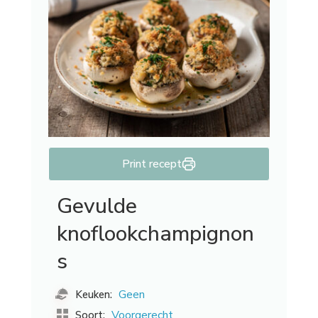
Print recept
Gevulde
knoflookchampignon
s
Geen
Keuken:
Voorgerecht
Soort: