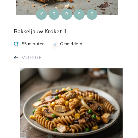
K
R
R
S
S
Bakkeljauw Kroket II
55 minuten
Gemiddeld
VORIGE