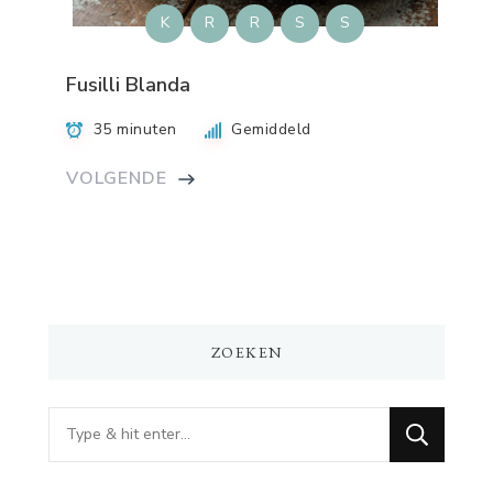
K
R
R
S
S
Fusilli Blanda
35 minuten
Gemiddeld
VOLGENDE
ZOEKEN
Op
zoek
naar