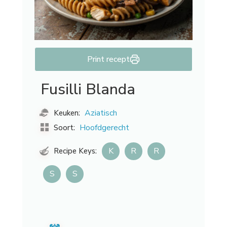
Print recept
Fusilli Blanda
Aziatisch
Keuken:
Hoofdgerecht
Soort:
K
R
R
Recipe Keys:
S
S