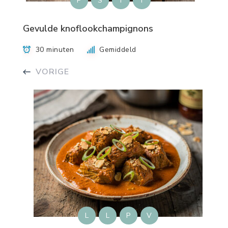
P
S
T
T
Gevulde knoflookchampignons
30 minuten
Gemiddeld
VORIGE
L
L
P
V