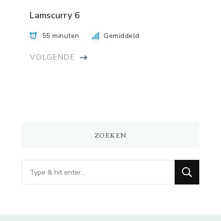
Lamscurry 6
55 minuten
Gemiddeld
VOLGENDE
ZOEKEN
Op
zoek
naar
iets?