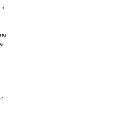
jn,
rig
te
re