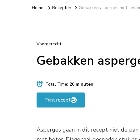
Home
Recepten
Gebakken asperges met sesa
Voorgerecht
Gebakken asperg
Total Time:
20 minuten
Print recept
Asperges gaan in dit recept niet de pan
met boter. Diagonaal gesneden stukjes 