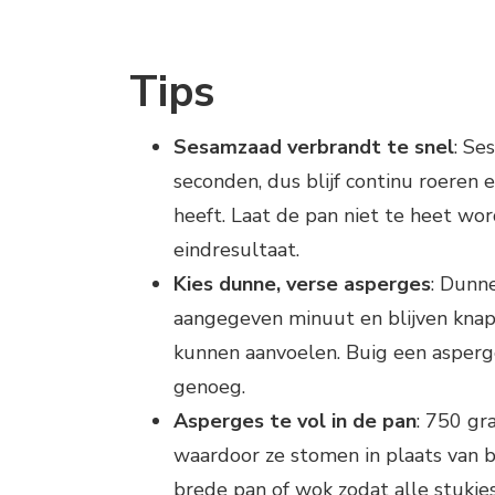
Tips
Sesamzaad verbrandt te snel
: Se
seconden, dus blijf continu roeren 
heeft. Laat de pan niet te heet wor
eindresultaat.
Kies dunne, verse asperges
: Dunn
aangegeven minuut en blijven knapp
kunnen aanvoelen. Buig een asperge l
genoeg.
Asperges te vol in de pan
: 750 gr
waardoor ze stomen in plaats van b
brede pan of wok zodat alle stukj