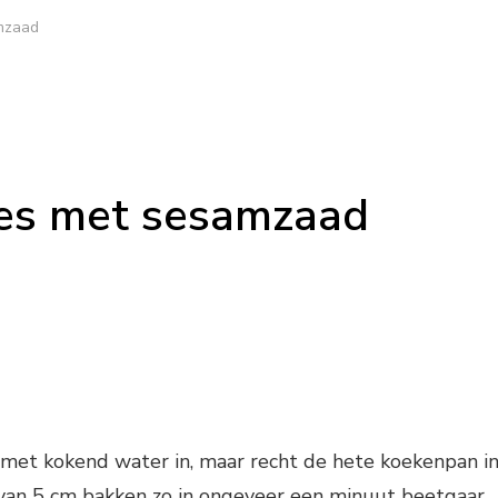
mzaad
es met sesamzaad
 met kokend water in, maar recht de hete koekenpan i
van 5 cm bakken zo in ongeveer een minuut beetgaar,