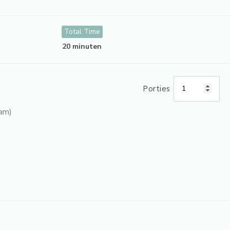
Total Time
20 minuten
Porties
am)