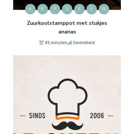
A
K
P
S
S
V
W
Zuurkoolstamppot met stukjes
ananas
45 minuten
Gemiddeld