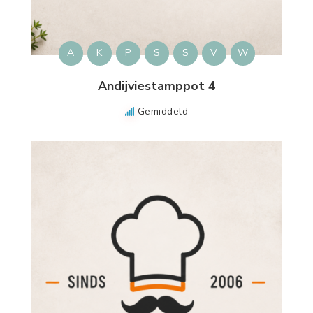
A
K
P
S
S
V
W
Andijviestamppot 4
Gemiddeld