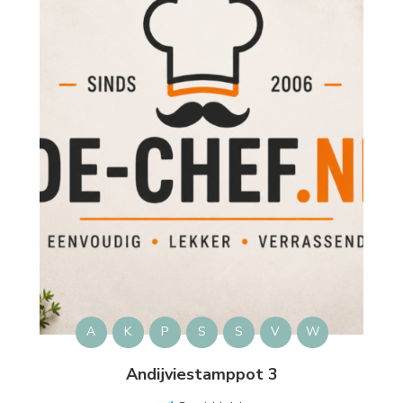
A
K
P
S
S
V
W
Andijviestamppot 3