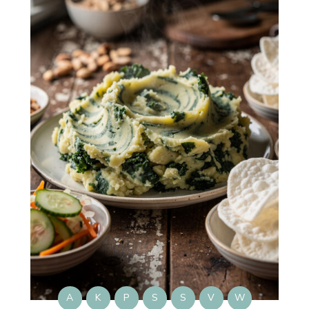
A
K
P
S
S
V
W