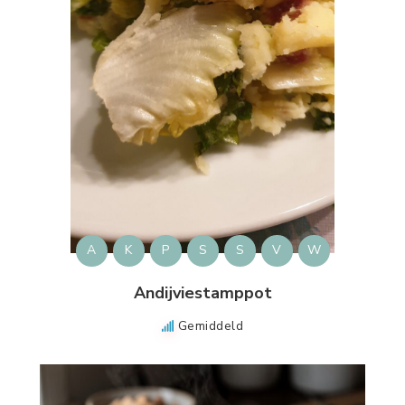
A
K
P
S
S
V
W
Andijviestamppot
Gemiddeld