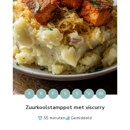
A
K
P
S
S
V
W
Zuurkoolstamppot met viscurry
55 minuten
Gemiddeld