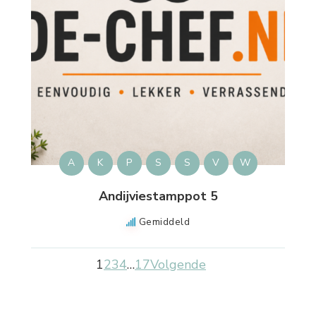
A
K
P
S
S
V
W
Andijviestamppot 5
Gemiddeld
1
2
3
4
…
17
Volgende