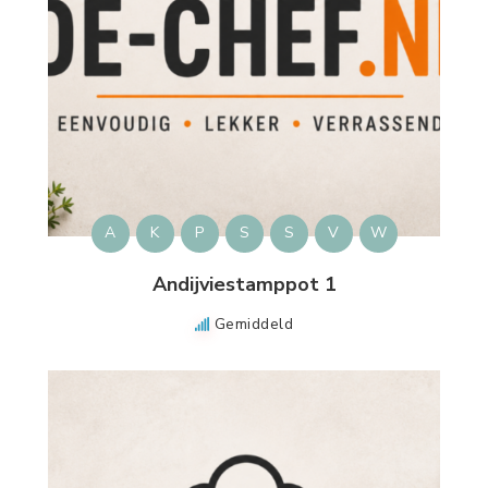
A
K
P
S
S
V
W
Andijviestamppot 1
Gemiddeld