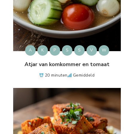
A
K
P
S
S
V
W
Atjar van komkommer en tomaat
20 minuten
Gemiddeld