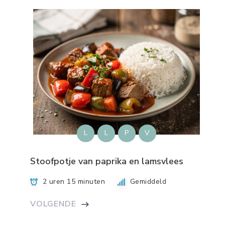
L
L
P
V
Stoofpotje van paprika en lamsvlees
2 uren 15 minuten
Gemiddeld
VOLGENDE