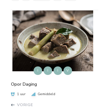
I
I
I
V
Opor Daging
1 uur
Gemiddeld
VORIGE