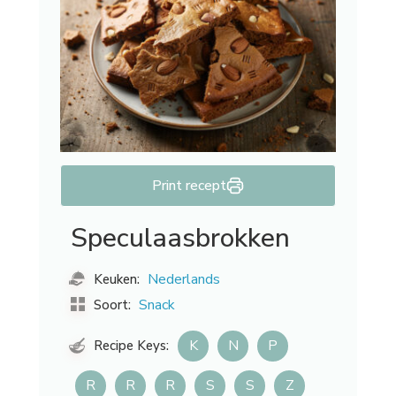
Print recept
Speculaasbrokken
Nederlands
Keuken:
Snack
Soort:
K
N
P
Recipe Keys:
R
R
R
S
S
Z