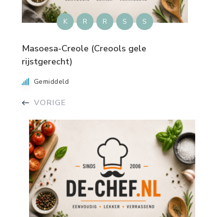
K
R
R
S
S
Masoesa-Creole (Creools gele
rijstgerecht)
Gemiddeld
VORIGE