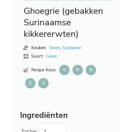
Ghoegrie (gebakken
Surinaamse
kikkererwten)
,
Geen
Suriname
Keuken:
Geen
Soort:
K
R
R
Recipe Keys:
S
S
Ingrediënten
Porties