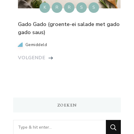
K
R
R
S
S
Gado Gado (groente-ei salade met gado
gado saus)
Gemiddeld
VOLGENDE
ZOEKEN
Op
zoek