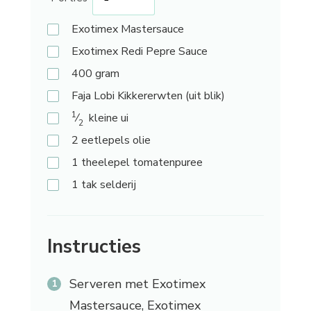
Exotimex
Mastersauce
Exotimex
Redi Pepre Sauce
400
gram
Faja
Lobi Kikkererwten (uit blik)
1
⁄
kleine ui
2
2
eetlepels olie
1
theelepel tomatenpuree
1
tak selderij
Instructies
Serveren met Exotimex
Mastersauce, Exotimex