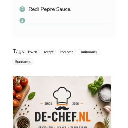
Redi Pepre Sauce.
Tags
koken
recept
recepten
surinaams,
Suriname,