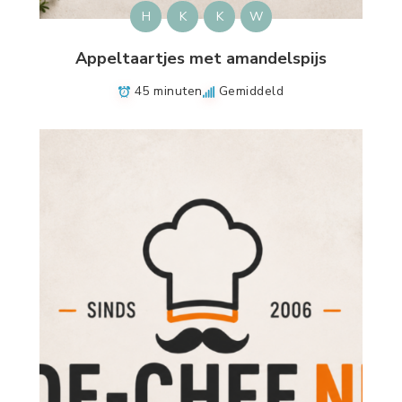
H
K
K
W
Appeltaartjes met amandelspijs
45 minuten
Gemiddeld