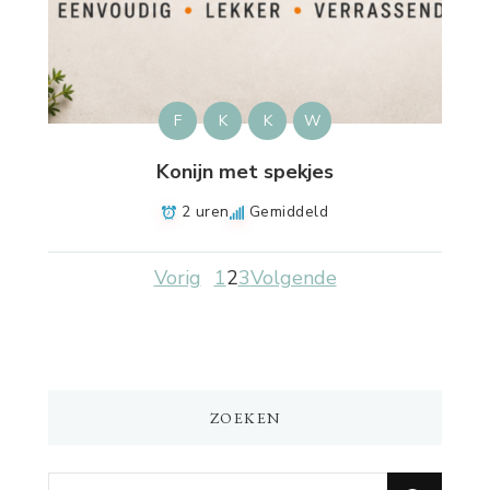
F
K
K
W
Konijn met spekjes
2 uren
Gemiddeld
Vorig
1
2
3
Volgende
ZOEKEN
Op