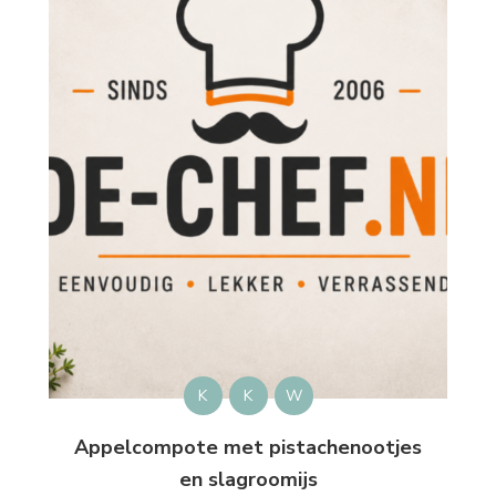
K
K
W
Appelcompote met pistachenootjes
en slagroomijs