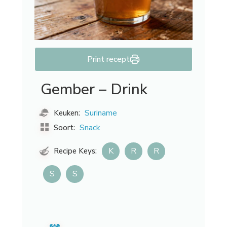
Print recept
Gember – Drink
Suriname
Keuken:
Snack
Soort:
K
R
R
Recipe Keys:
S
S