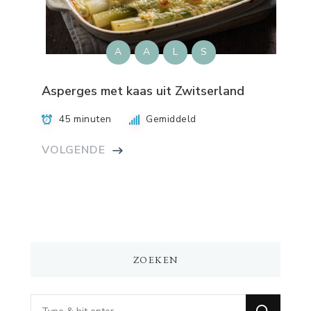
A
A
L
S
Asperges met kaas uit Zwitserland
45 minuten
Gemiddeld
VOLGENDE
ZOEKEN
Op