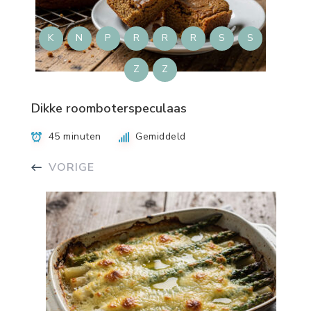
K
N
P
R
R
R
S
S
Z
Z
Dikke roomboterspeculaas
45 minuten
Gemiddeld
VORIGE