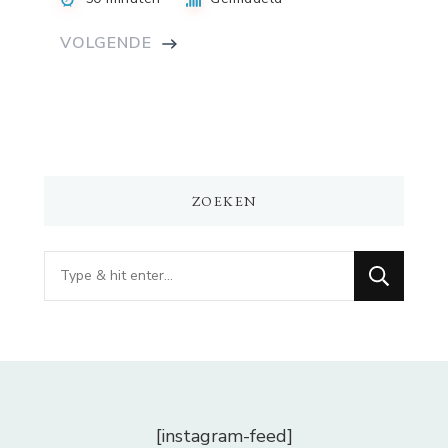
VOLGENDE
ZOEKEN
Op
zoek
naar
iets?
[instagram-feed]