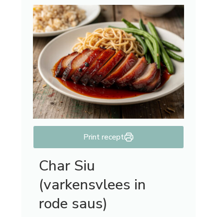
Print recept
Char Siu
(varkensvlees in
rode saus)