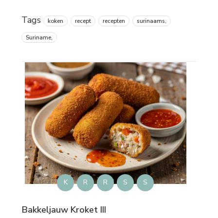
Tags
koken
recept
recepten
surinaams,
Suriname,
K
R
R
S
S
Bakkeljauw Kroket III