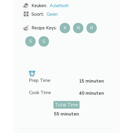
Aziatisch
Keuken:
Geen
Soort:
K
R
R
Recipe Keys:
S
S
Prep Time
15 minuten
Cook Time
40 minuten
Total Time
55 minuten