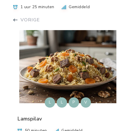
1 uur 25 minuten
Gemiddeld
VORIGE
L
L
P
V
Lamspilav
50 minuten
Gemiddeld