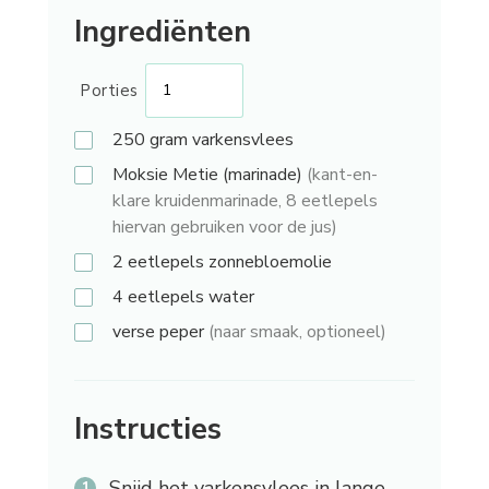
Ingrediënten
Porties
250 gram
varkensvlees
Moksie Metie (marinade)
(kant-en-
klare kruidenmarinade, 8 eetlepels
hiervan gebruiken voor de jus)
2 eetlepels
zonnebloemolie
4 eetlepels
water
verse peper
(naar smaak, optioneel)
Instructies
Snijd het varkensvlees in lange