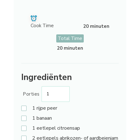
Cook Time
20 minuten
Total Time
20 minuten
Ingrediënten
Porties
1
rijpe peer
1
banaan
1
eetlepel citroensap
2
eetlepels abrikozen- of aardbeienjam