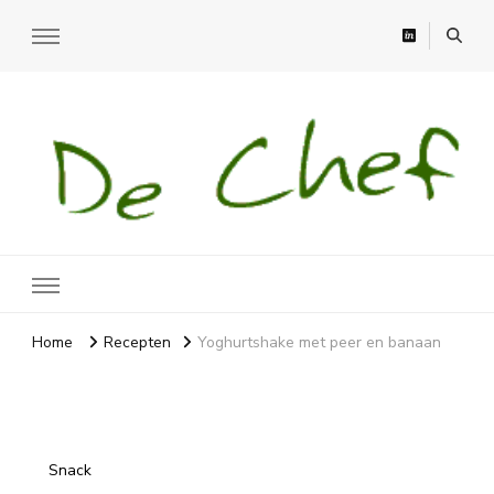
Recepten
Recepten, moestuin en meer
Home
Recepten
Yoghurtshake met peer en banaan
Snack