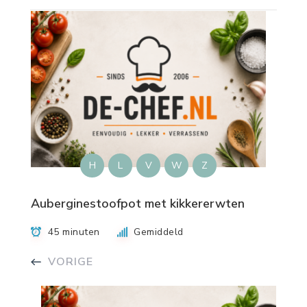
H
L
V
W
Z
Auberginestoofpot met kikkererwten
45 minuten
Gemiddeld
VORIGE