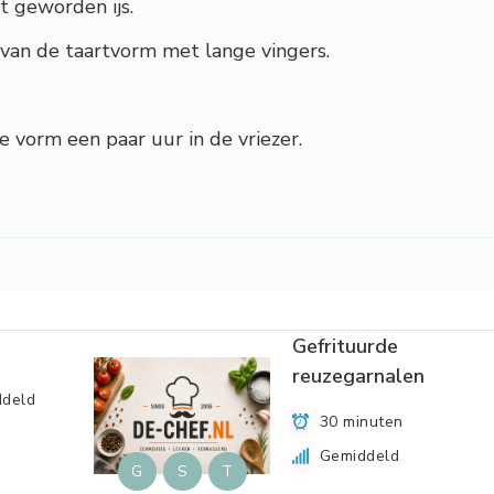
t geworden ijs.
an de taartvorm met lange vingers.
e vorm een paar uur in de vriezer.
Gefrituurde
reuzegarnalen
deld
30 minuten
Gemiddeld
G
S
T