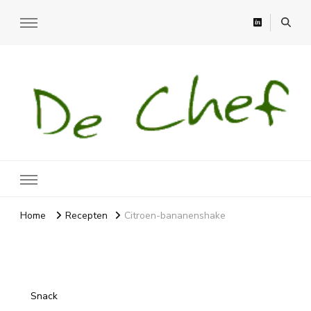
Recepten
Recepten, moestuin en meer
Home
Recepten
Citroen-bananenshake
Snack