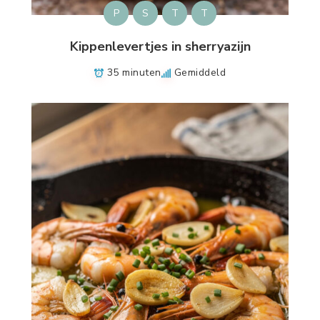
P
S
T
T
Kippenlevertjes in sherryazijn
35 minuten
Gemiddeld