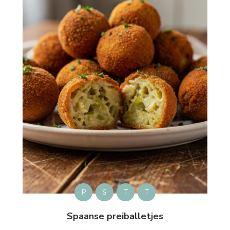
P
S
T
T
Spaanse preiballetjes