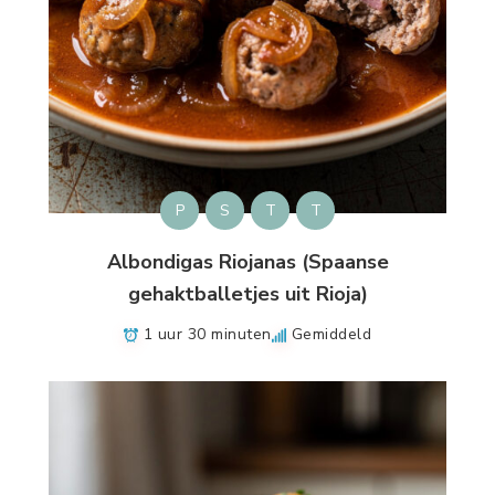
P
S
T
T
Albondigas Riojanas (Spaanse
gehaktballetjes uit Rioja)
1 uur 30 minuten
Gemiddeld