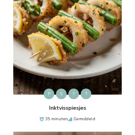
P
S
T
T
Inktvisspiesjes
35 minuten
Gemiddeld