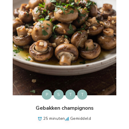
P
S
T
T
Gebakken champignons
25 minuten
Gemiddeld