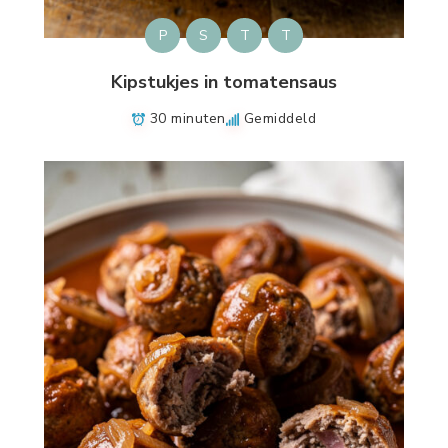
P
S
T
T
Kipstukjes in tomatensaus
30 minuten
Gemiddeld