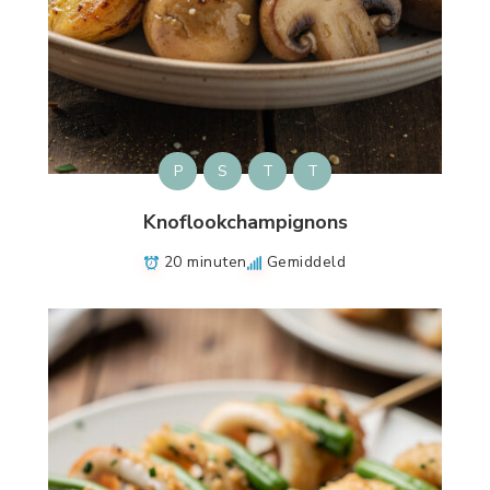
P
S
T
T
Knoflookchampignons
20 minuten
Gemiddeld