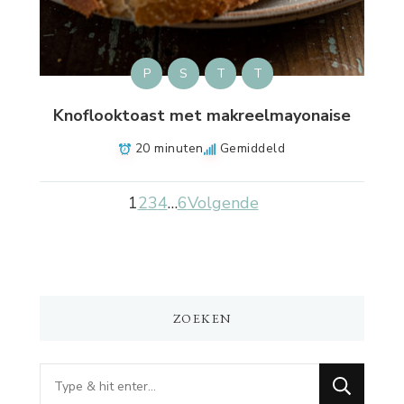
P
S
T
T
Knoflooktoast met makreelmayonaise
20 minuten
Gemiddeld
1
2
3
4
…
6
Volgende
ZOEKEN
Op